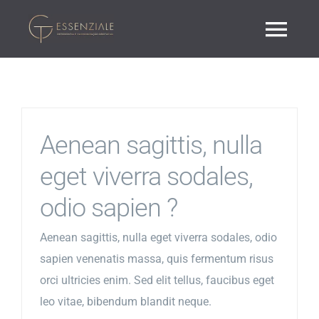
Ir
para
Togg
o
Navi
conteúdo
Home
Aenean sagittis, nulla
Sobre Nós
eget viverra sodales,
Harmonização Facial
odio sapien ?
Aenean sagittis, nulla eget viverra sodales, odio
Ortodontia
sapien venenatis massa, quis fermentum risus
orci ultricies enim. Sed elit tellus, faucibus eget
Invisalign
leo vitae, bibendum blandit neque.